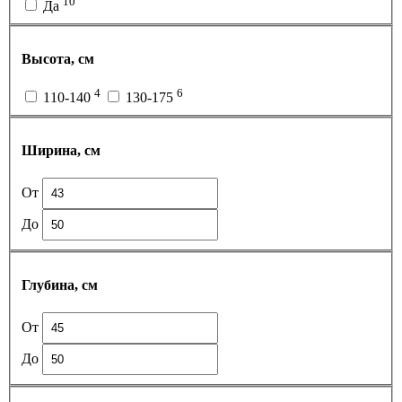
10
Да
Высота, см
4
6
110-140
130-175
Ширина, см
От
До
Глубина, см
От
До