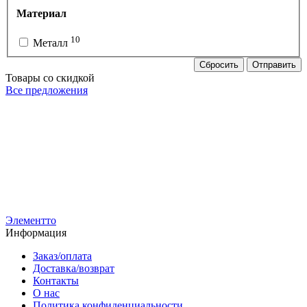
Материал
10
Металл
Сбросить
Отправить
Товары со скидкой
Все предложения
РУ-7-Н-ЧЧ-900
Вешало для вещей FATTO-900
Р-1ГН-Ч
5 200
р
Вешало сто
3 750
р
4 500
р
2 900
р
Элементто
Информация
Заказ/оплата
Доставка/возврат
Контакты
О нас
Политика конфиденциальности