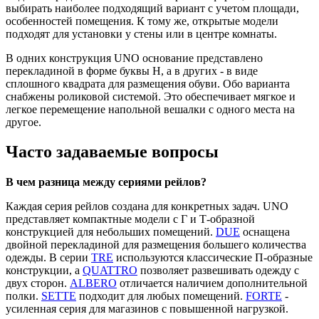
выбирать наиболее подходящий вариант с учетом площади,
особенностей помещения. К тому же, открытые модели
подходят для установки у стены или в центре комнаты.
В одних конструкция UNO основание представлено
перекладиной в форме буквы Н, а в других - в виде
сплошного квадрата для размещения обуви. Обо варианта
снабжены роликовой системой. Это обеспечивает мягкое и
легкое перемещение напольной вешалки с одного места на
другое.
Часто задаваемые вопросы
В чем разница между сериями рейлов?
Каждая серия рейлов создана для конкретных задач. UNO
представляет компактные модели с Г и Т-образной
конструкцией для небольших помещений.
DUE
оснащена
двойной перекладиной для размещения большего количества
одежды. В серии
TRE
используются классические П-образные
конструкции, а
QUATTRO
позволяет развешивать одежду с
двух сторон.
ALBERO
отличается наличием дополнительной
полки.
SETTE
подходит для любых помещений.
FORTE
-
усиленная серия для магазинов с повышенной нагрузкой.