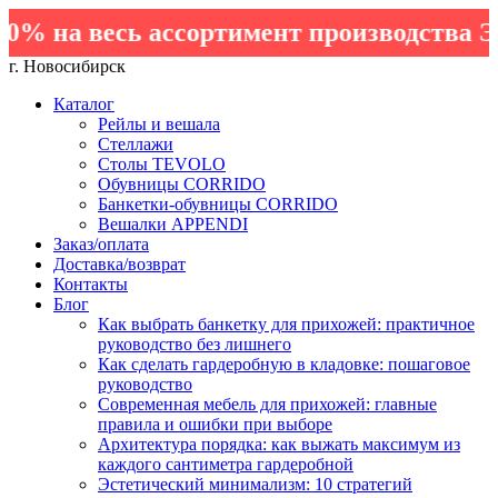
на весь ассортимент производства Элем
г. Новосибирск
Каталог
Рейлы и вешала
Стеллажи
Столы TEVOLO
Обувницы CORRIDO
Банкетки-обувницы CORRIDO
Вешалки APPENDI
Заказ/оплата
Доставка/возврат
Контакты
Блог
Как выбрать банкетку для прихожей: практичное
руководство без лишнего
Как сделать гардеробную в кладовке: пошаговое
руководство
Современная мебель для прихожей: главные
правила и ошибки при выборе
Архитектура порядка: как выжать максимум из
каждого сантиметра гардеробной
Эстетический минимализм: 10 стратегий