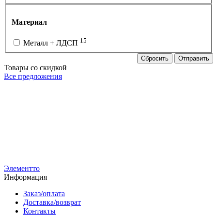
Материал
15
Металл + ЛДСП
Сбросить
Отправить
Товары со скидкой
Все предложения
РУ-7-Н-ЧЧ-900
Вешало для вещей FATTO-900
Р-1ГН-Ч
5 200
р
Вешало сто
3 750
р
4 500
р
2 900
р
Элементто
Информация
Заказ/оплата
Доставка/возврат
Контакты