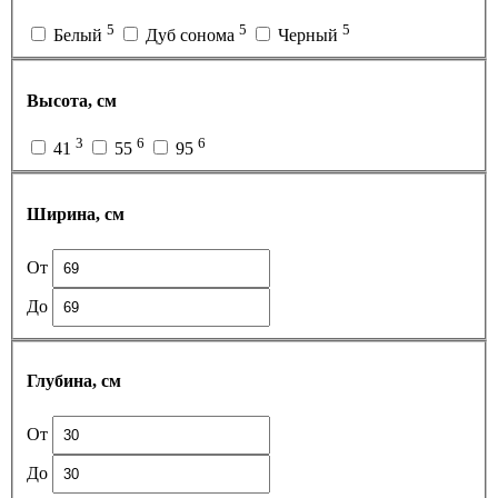
5
5
5
Белый
Дуб сонома
Черный
Высота, см
3
6
6
41
55
95
Ширина, см
От
До
Глубина, см
От
До