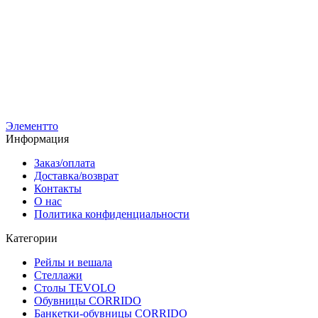
РУ-7-Н-ЧЧ-900
Вешало для вещей FATTO-900
Р-1ГН-Ч
5 200
р
Вешало сто
3 750
р
4 500
р
2 900
р
Элементто
Информация
Заказ/оплата
Доставка/возврат
Контакты
О нас
Политика конфиденциальности
Категории
Рейлы и вешала
Стеллажи
Столы TEVOLO
Обувницы CORRIDO
Банкетки-обувницы CORRIDO