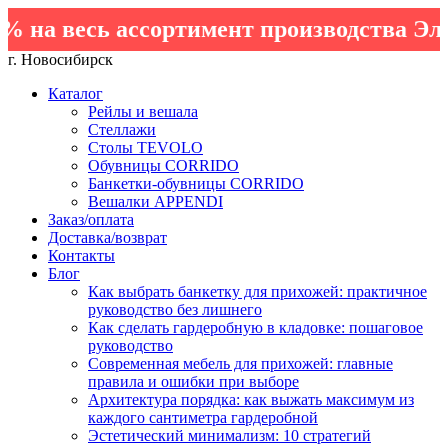
а весь ассортимент производства Элеме
г. Новосибирск
Каталог
Рейлы и вешала
Стеллажи
Столы TEVOLO
Обувницы CORRIDO
Банкетки-обувницы CORRIDO
Вешалки APPENDI
Заказ/оплата
Доставка/возврат
Контакты
Блог
Как выбрать банкетку для прихожей: практичное
руководство без лишнего
Как сделать гардеробную в кладовке: пошаговое
руководство
Современная мебель для прихожей: главные
правила и ошибки при выборе
Архитектура порядка: как выжать максимум из
каждого сантиметра гардеробной
Эстетический минимализм: 10 стратегий