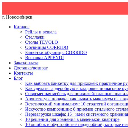
г. Новосибирск
Каталог
Рейлы и вешала
Стеллажи
Столы TEVOLO
Обувницы CORRIDO
Банкетки-обувницы CORRIDO
Вешалки APPENDI
Заказ/оплата
Доставка/возврат
Контакты
Блог
Как выбрать банкетку для прихожей: практичное ру
Как сделать гардеробную в кладовке: пошаговое ру
Современная мебель для прихожей: главные правил
Архитектура порядка: как выжать максимум из каж
Эстетический минимализм: 10 стратегий организац
Искусство композиции: 8 приемов стильного стелл
Перезагрузка шкафа: 15+ идей системного хранения
10 решений для хранения в маленькой квартире
10 ошибок в обустройстве гардеробной, которые не