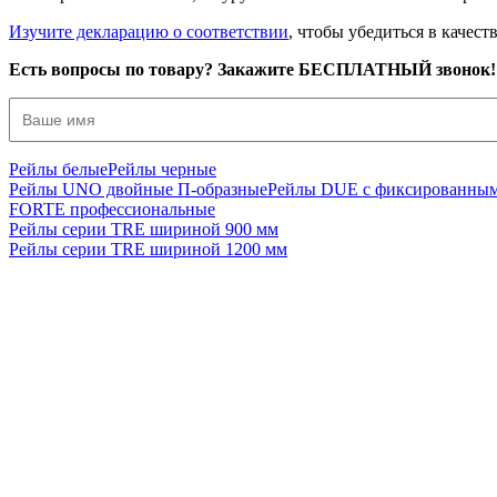
Изучите декларацию о соответствии
, чтобы убедиться в качес
Есть вопросы по товару? Закажите БЕСПЛАТНЫЙ звонок!
Рейлы белые
Рейлы черные
Рейлы UNO двойные П-образные
Рейлы DUE c фиксированным
FORTE профессиональные
Рейлы серии TRE шириной 900 мм
Рейлы серии TRE шириной 1200 мм
Р-10-Ч
Вешалка напольная для одежды SNELLO-NERO "ЛОФТ", черно
3 950
р
2 800
р
Купить в 1 клик
Подробнее
Р-10-Б
Вешалка напольная для одежды SNELLO-NERO в стиле "ЛОФТ"