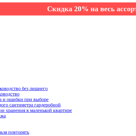
Скидка 20% на весь ассортимент 
ководство без лишнего
ководство
а и ошибки при выборе
дого сантиметра гардеробной
ии хранения в маленькой квартире
ажа
льзя повторять