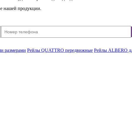
тве нашей продукции.
и размерами
Рейлы QUATTRO передвижные
Рейлы ALBERO дл
го цвета
, белого цвета