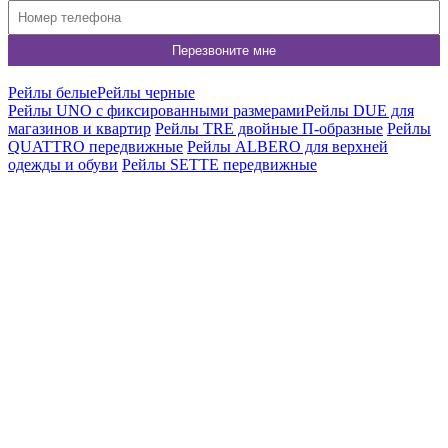
Рейлы белые
Рейлы черные
Рейлы UNO c фиксированными размерами
Рейлы DUE для
магазинов и квартир
Рейлы TRE двойные П-образные
Рейлы
QUATTRO передвижные
Рейлы ALBERO для верхней
одежды и обуви
Рейлы SETTE передвижные
КР-4
Вешало 4х-стороннее CROCE NERO с регулировкой высоты
8 450
р
6 760
р
Купить в 1 клик
Подробнее
VUPRO-1400х600+полка
Вешало для одежды FORTE-PRO двухстороннее 1400х600,
черного цвета
8 200
р