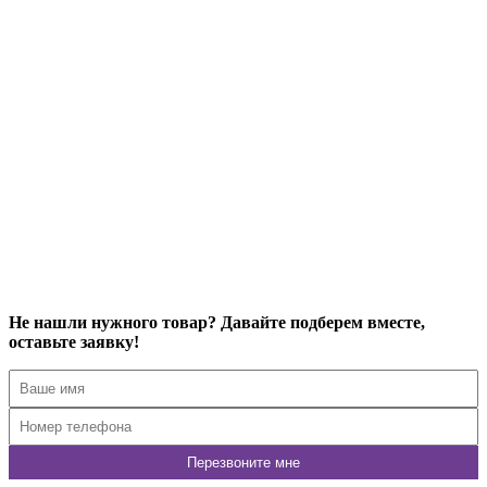
Вешало для одежды FORTE-NERO 1,5 м двухстороннее
5 600
р
4 390
р
Купить в 1 клик
Подробнее
VU-1800
Вешало для одежды FORTE-NERO 1,8 м двухстороннее
6 150
р
5 080
р
Купить в 1 клик
Подробнее
Не нашли нужного товар? Давайте подберем вместе,
оставьте заявку!