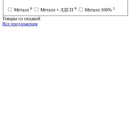
6
6
1
Металл
Металл + ЛДСП
Металл 100%
Товары со скидкой
Все предложения
РС-7-Н-ЧЧ-900
Р
Вешало напольное AFFIDA-900 с регулировкой высоты, на
ножках
5
5 100
р
3
3 600
р