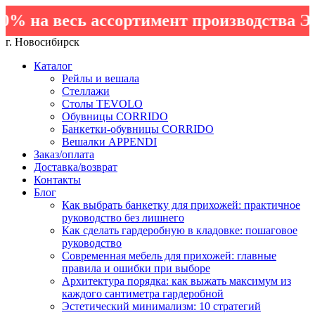
на весь ассортимент производства Эле
г. Новосибирск
Каталог
Рейлы и вешала
Стеллажи
Столы TEVOLO
Обувницы CORRIDO
Банкетки-обувницы CORRIDO
Вешалки APPENDI
Заказ/оплата
Доставка/возврат
Контакты
Блог
Как выбрать банкетку для прихожей: практичное
руководство без лишнего
Как сделать гардеробную в кладовке: пошаговое
руководство
Современная мебель для прихожей: главные
правила и ошибки при выборе
Архитектура порядка: как выжать максимум из
каждого сантиметра гардеробной
Эстетический минимализм: 10 стратегий